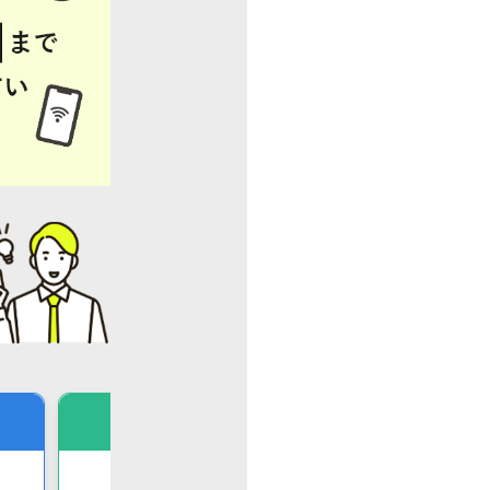
サポート重視
キ