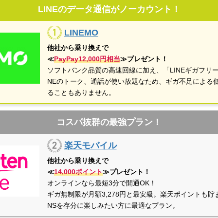
LINEのデータ通信がノーカウント！
LINEMO
他社から乗り換えで
≪
PayPay12,000円相当
≫プレゼント！
ソフトバンク品質の高速回線に加え、「LINEギガフリー
NEのトーク、通話が使い放題なため、ギガ不足による
ることもありません。
コスパ抜群の最強プラン！
楽天モバイル
他社から乗り換えで
≪
14,000ポイント
≫プレゼント！
オンラインなら最短3分で開通OK！
ギガ無制限が月額3,278円と最安級。楽天ポイントも貯
NSを存分に楽しみたい方に最適なプラン。