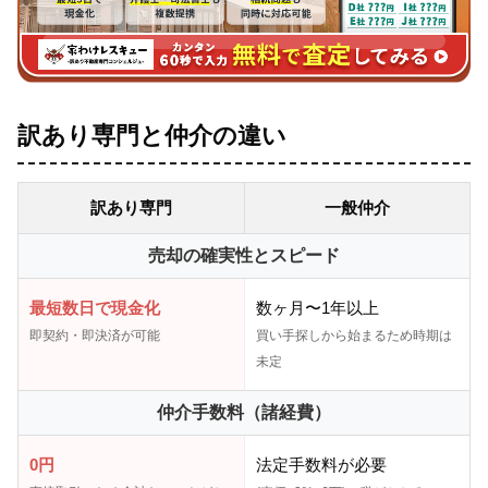
訳あり専門と仲介の違い
訳あり専門
一般仲介
売却の確実性とスピード
最短数日で現金化
数ヶ月〜1年以上
即契約・即決済が可能
買い手探しから始まるため時期は
未定
仲介手数料（諸経費）
0円
法定手数料が必要