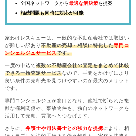
全国ネットワークから
最適な解決策
を提案
相続問題も同時に対応が可能
家わけレスキューは、一般的な不動産会社では取扱い
が難しい訳あり
不動産の売却・相談に特化した
専門コ
ンシェルジュサービス
です。
一度の申込で
複数の不動産会社の査定をまとめて比較
できる一括査定サービス
なので、手間をかけずにより
良い条件の売却先を見つけやすいのが最大のメリット
です。
専門コンシェルジュが窓口となり、他社で断られた複
雑な権利関係や、事故物件も、独自のネットワークを
活用して売却、買取へとつなげます。
さらに、
弁護士や司法書士との強力な提携
により、相
続トラブルや法的手続きを伴う物件も、実務と法務を