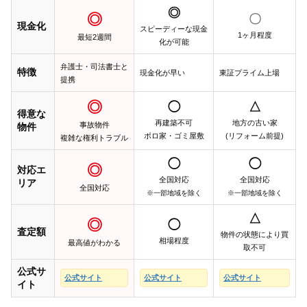
◎
◎
〇
現金化
スピーディーな現金
1ヶ月程度
最短2週間
化が可能
弁護士・司法書士と
特徴
現金化が早い
東証プライム上場
提携
◎
◯
△
得意な
再建築不可
地方の古い家
事故物件
物件
ボロ家・ゴミ屋敷
(リフォーム前提)
複雑な権利トラブル
◯
◯
◎
対応エ
全国対応
全国対応
リア
全国対応
※一部地域を除く
※一部地域を除く
△
◎
◯
査定額
物件の状態により買
相場程度
最高値がわかる
取不可
公式サ
公式サイト
公式サイト
公式サイト
イト