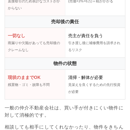
直接取引のため余計なコストがか
(売価×3%+6万)＋税がかかる
からない
売却後の責任
一切なし
売主が責任を負う
雨漏りや欠陥があっても売却後の
引き渡し後に補修費用を請求され
クレームなし
るリスク
物件の状態
現状のままでOK
清掃・解体が必要
残置物・ゴミ・故障も不問
見栄えを良くするための先行投資
が必要
一般の仲介不動産会社は、買い手が付きにくい物件に
対して消極的です。
相談しても相手にしてくれなかったり、物件をきちん