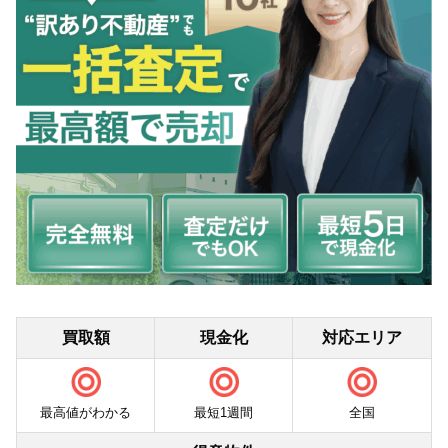
買取額
現金化
対応エリア
最高値がわかる
最短1週間
全国