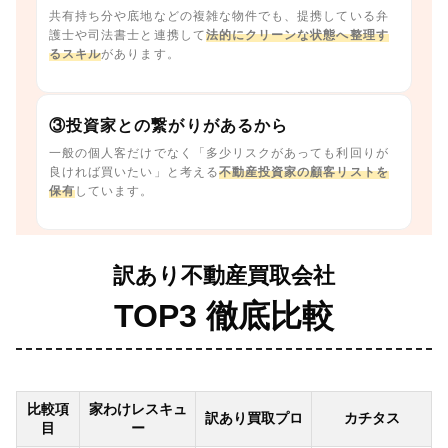
共有持ち分や底地などの複雑な物件でも、提携している弁
護士や司法書士と連携して
法的にクリーンな状態へ整理す
るスキル
があります。
③投資家との繋がりがあるから
一般の個人客だけでなく「多少リスクがあっても利回りが
良ければ買いたい」と考える
不動産投資家の顧客リストを
保有
しています。
訳あり不動産買取会社
TOP3 徹底比較
比較項
家わけレスキュ
訳あり買取プロ
カチタス
目
ー