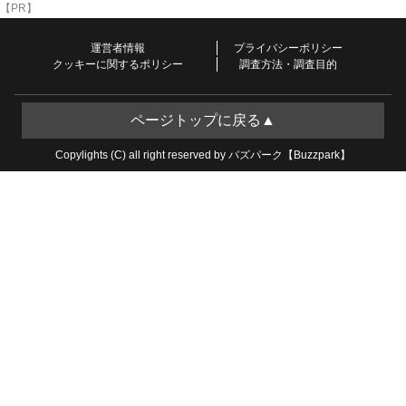
【PR】
運営者情報
プライバシーポリシー
クッキーに関するポリシー
調査方法・調査目的
ページトップに戻る▲
Copylights (C) all right reserved by バズパーク【Buzzpark】