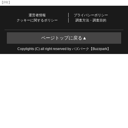
【PR】
運営者情報
プライバシーポリシー
クッキーに関するポリシー
調査方法・調査目的
ページトップに戻る▲
Copylights (C) all right reserved by バズパーク【Buzzpark】