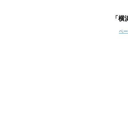
「横
ペー