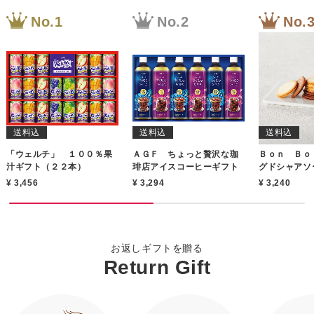
送料込
送料込
送料込
「ウェルチ」 １００％果
ＡＧＦ ちょっと贅沢な珈
Ｂｏｎ Ｂｏ
汁ギフト（２２本）
琲店アイスコーヒーギフト
グドシャアソ
枚）
3,456
3,294
3,240
もっと見る
もっと見る
もっと見る
もっと見る
もっと見る
もっと見る
もっと見る
お返しギフトを贈る
Return Gift