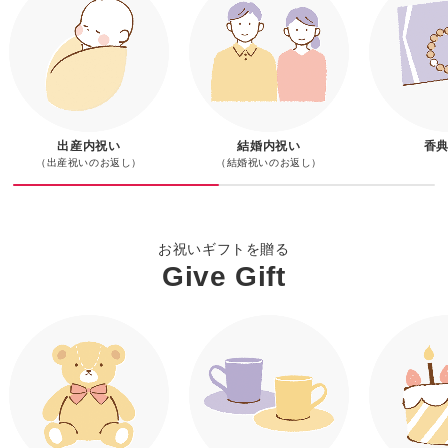
送料無料
送料無料
送料無料
送料無料
送料無料
送料無料
送料無料
送料無料
送料無料
送料無料
送料無料
送料無料
カタログギフト ミルキー
【婚礼】アズユーライク
【和風表紙】アズユーライ
カタログギフト アズユー
カタログギフト のびのび
カタログギフト アズユー
カタログギフト アズユー
おさるのジョージ ハッピ
ゴディバ ショコラ＆ブラ
ココロ 今治タオル・バウ
ヨックモック バラエティ
お誕生おめでとうギフトセ
マリアージュ フレール
カタログギフト アズユー
お福分けカス
マリアージ
花王 アタッ
有明海産＆し
ｂａｂｙ Ｇ
リファパワー
カタログギフ
ベビー［出産内祝い用］
アンゼリカコース
ク 山茶花コース
ライク［和風表紙］
ベビー
ライク［洋風表紙］
ライク［和風表紙］ 4,900
ースイーツセット（お名入
ン ラングドシャクッキー
ムクーヘンセット
ーギフトＳ
ット くまのプーさん
紅茶の贈り物
ライク［洋風表紙］ 4,900
ト（お名入れ
紅茶の贈り物
ラエティギフ
のり
各種・ハンカ
イロン
ライク［和
円コース
れ）
アソートメント（３０枚）
円コース
ット
10,900円コ
3,740～
11,990
5,390
3,190～
4,290～
3,190~
15,390
出産内祝い
1,080～
3,240
2,700
5,000
7,344
5,390
10%
結婚内祝い
4,860
3,996
7,344
4,642
4,400
33,000
11,990
10%
香
（出産祝いのお返し）
（結婚祝いのお返し）
お祝いギフトを贈る
Give Gift