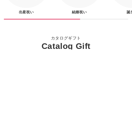
出産祝い
結婚祝い
誕
カタログギフト
Catalog Gift
贈る相手の欲しいものがきっと見つかる豊富な商品ラインナップと品質で年
間250万部!幅広いシーンでおすすめ
おすすめカタログギフト
Recommend
総合版
グルメ専用