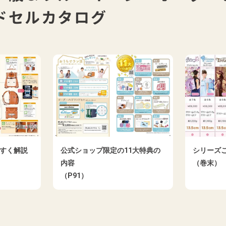
ドセルカタログ
すく解説
公式ショップ限定の11⼤特典の
シリーズ
内容
（巻末）
（P91）