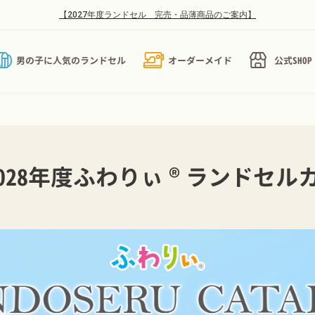
text
【2027年度ランドセル 完売・品薄商品のご案内】
男の子に人気のランドセル
オーダーメイド
公式SHO
&2028年度ふわりぃ®︎ランドセ