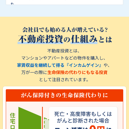
実際に会ってお話をしたことで、ほとんど初期費用がなくても
た。
様々なメリットを受けられる仕組みが分かりました。
しかし、マンションの老朽化の影響で家賃収入が減ってしまい、
オーナーとして複雑な業務は全てシノケンハーモニーさんに委
シミュレーション通りにいかなくなるのでは、などの心配があ
託できるので、本業の時間を削られることはありません。
りましたので、マンション経営について勉強しようと思い、知人
また、シノケンさんは築30年の物件も含めて入居率が約99%も
に紹介してもらってシノケンハーモニーさんの不動産投資セミナ
あるので安心です。そのような安心材料が積み重なり、オーナー
ーに参加しました。
になることを決めるのにそれほど時間はかかりませんでした。
セミナーを受講し、シノケンハーモニーさんの提案するマンショ
今、少しでも興味を持たれいる方がいらっしゃれば、シミュレ
ン経営は、管理などの諸々をシノケンハーモニーさんとその関
ートしてもらうだけで目からウロコだと思います。
連会社が行ってくれるので、自分自身はマンションのことをそん
不動産投資とは、
忙しくてお金の管理の仕方を考える暇もない、若い方々にこそ
なしょっちゅう気にかけなくても資産形成が行えるということが
マンションやアパートなどの物件を購入し、
チャンスだと思いますので特にお勧めします。
一番のメリットだと思いました。
家賃収益を継続して得る『インカムゲイン』
や、
しかしその時は、まだ私が若いこともあり、ローンを組める年収
万が⼀の際に
生命保険の代わりにもなる投資
に達していなかったため始められなかったのですが、今年は取
り組める年収に達したためマンションを購入することができま
として注⽬されています。
した。
家族や友人はマンションを購入したことに少し驚いていました
が、私は「不動産オーナーになった」ということにより、さらに
本業へ取り組む姿勢も増しました。
シノケンハーモニーさんは、知人からも聞いていた通り、とても
対応が良かったです。
私の知り合いがマンション経営に興味を持ったら、シノケンハ
ーモニーさんを紹介したいと思います。