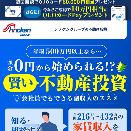
シノケングループ
不動産投資
の