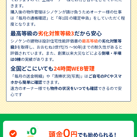
きます。
購入後の物件管理はシノケンが請け負うためオーナー様の仕事
は「毎月の通帳確認」と「年1回 の確定申告」をしていただく程
度となります。
最高等級の
劣化対策等級3
だから安心
シノケンの建物は設計住宅性能評価書の
最高等級
の
劣化対策等
級3
を取得し、おおむね3世代(75 〜90年)までの耐久性があると
評価されています。また、創業以来大災などによる
倒壊・半壊
は0棟
の実績があります。
全国どこにいても
24時間WEB管理
「毎月の送金明細」や「清掃状況(写真)」は
ご自宅のPCやスマ
ホから簡単に確認
できます。
遠方のオーナー様でも
物件の状況をいつでも確認
できるので安
⼼です