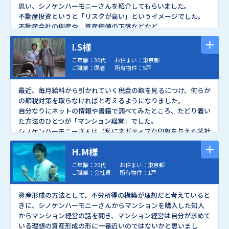
ので、ここで思い切って買わないともう買わないだろうな、とも
思い、シノケ
ンハーモニーさんを紹介してもらいました。
思いましたし、東京にいる知人の不動産屋さんというシノケン
不動産投資というと「リスクが高い」というイメージでした。
ハーモニーさんと利害関係がない人に今回のマンション購入の
不動産会社の倒産や、資産価値の下落などなど。
件を相談してみてもOKが出ました。
しかし、シノケンハーモニーさんは35年以上の実績があり、立
何より「頭金０円」スタートができるということで、購入を決め
I.S様
地とマンションのグレードが良い物件を選べば、需要が安定し
ました。
ており資産価値の維持が期待できると判断しました。
ご年齢：30代
お住まい：東京都
担当者の対応の誠実さ、会社の安心感、シノケンハーモニーさ
マンション経営のメリットは自己資金の負担が少なく資産が持
ご職業：医者
所有物件：5戸
んのマンション経営のシステムのよさ、物件の立地などの条件
て、将来子供にも残せるところだと思いました。
が良かったので、実際に物件を見ずに購入しました。
合わせて生命保険効果もあるので、家族からも高評価です。
最近、毎月給料から引かれていく税金の額を見るにつけ、何らか
最初はアパート事業部へ資料請求をして話を聞いたのですが、
なによりシノケンハーモニーさんから紹介してもらった物件の立
の節税対策を取らなければと考えるようになりました。
検討した結果、私にはマンション経営の方があっていると思った
地やグレードがよかったことが購入を決めたきっかけです。
自分なりにネットの情報や書籍で調べてみたところ、たどり着い
ら、マンション事業部を紹介してくれました。
それにシノケンハーモニーさんの耐震偽装の時のスピーディーな
た方法のひとつが「マンション経営」でした。
このようにその人に合わせてマンションとアパートの提案をし
対応を聞き、会社への安心感・信頼感を持てました。
シノケンハーモニーさんは（私にネガティブな印象を与えた某社
ていただけるのがシノケンハーモニーさんの利点だと思います。
それに先輩がシノケンハーモニーさんからマンションを買って成
と異なり）電話勧誘は行っておらず、ネット広告とホームページ
45歳くらいまでにもう1戸購入して、老後に備えたいと思ってい
功している話しや担当の方の親身な対応を見て、ここなら大丈夫
H.M様
からの資料請求、あとは口コミで顧客を得ているとのことでし
ます。
だなと思え
ました。
たのでまず資料請求をしてみました。
ご年齢：20代
お住まい：東京都
これからも都心部の立地のいい場所で物件を供給し続けてくだ
送られてきた資料を拝見して、頭金をあまり掛けずに運用できる
ご職業：会社員
所有物件：1戸
さい。
仕組みに興味を持ちましたので、すぐ担当の方とお会いして詳し
い話を聞きました。
資産形成の方法として、不労所得の構築が理想だと考えていると
直近3年の私の収入をもとに具体的にシミュレートをしてもら
きに、シノケンハーモニーさんからマンションを購入した知人
い、実際に物件を購入した場合の毎月の収支をわかりやすく説
からマンション経営の話を聞き、マンション経営は自分が求めて
明していただきました。
いる理想の資産形成の形に一番近いのではないかと思いまし