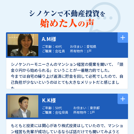
A.M様
ご年齢：40代
お住まい：愛知県
ご職業：会社員
所有物件：1戸
シノケンハーモニーさんのマンション経営の提案を聞いて、「頭
金０円から始められる」ということが一番魅力的でした。
今までは自宅の繰り上げ返済に貯金を回して必死でしたので、自
己負担が少ないというのはとても大きなメリットだと感じまし
た。
それに不動産投資は実物資産としての魅力がありますし、「株
K.K様
券の売買」より楽しそう！と思いました。
母は堅実な人ですので不動産投資には反対をしていました。
ご年齢：50代
お住まい：東京都
でもシノケンハーモニーの営業さんが自宅まで来て家族全員に
ご職業：会社役員
所有物件：1戸
説明をしてくれ、母も「説明がわかりやすかった」と納得して
くれました。
もともと投資には関心があり株式投資はしていたので、マンショ
それに人生のターニングポイントだと思う年齢になっていました
ン経営も先輩が成功しているならば話だけでも聞いてみようと