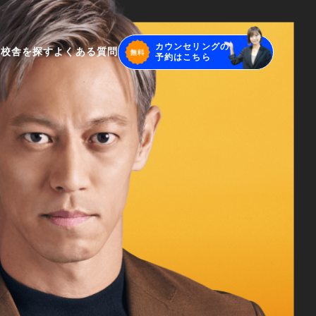
カウンセリングの
声
校舎を探す
よくある質問
予約はこちら
解決
供
最大化
ース
IELTSコース