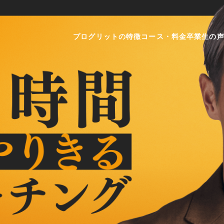
プログリットの特徴
コース・料金
卒業生の
プログリットが英語力を上げられる理由
コース・料金
徹底的な英語コーチングで学習の課題を
ビジネス英会話コース
科学的な学習メソッドで最適な学習を提
初級者コース
緻密な「計画と実績管理」で学習時間を
TOEIC®L&R TESTコ
コンサルタントインタビュー
TOEFL iBT®TEST / 
英会話の５ステップ
一般教育訓練給付制度
英語学習習慣化の３ステップ
卒業生向け継続コース