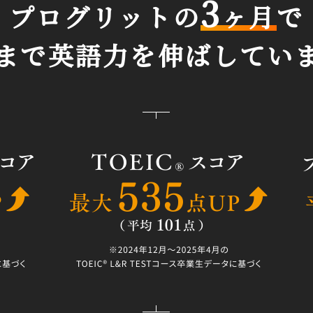
3
プログリットの
ヶ月
で
まで英語力を
伸ばしてい