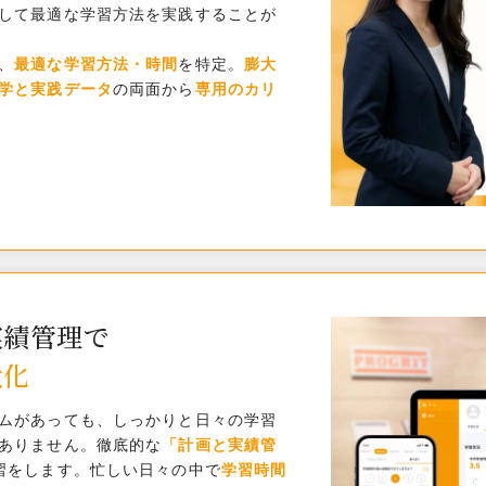
して最適な学習方法を実践することが
、
最適な学習方法・時間
を特定。
膨大
学と実践データ
の両面から
専用のカリ
実績管理で
大化
ムがあっても、しっかりと日々の学習
ありません。徹底的な
「計画と実績管
習をします。忙しい日々の中で
学習時間