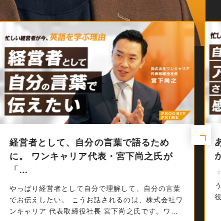
あの時の学びがなければ、今の自分はな
かった。──マネーフォワードCHOが…
「自分がアップデートされていく感覚が楽しい」そ
い
うお話されるのは、株式会社マネーフォワード 取締
役執行役員 グループCHOの石原千亜希氏。エン…