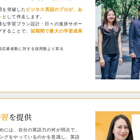
難関を突破した
ビジネス英語のプロが、あ
ト
として伴走します。
適な学習プラン設計・日々の進捗サポー
グすることで、
短期間で最大の学習成果
月の総応募者数に対する採用数より算出
学習
を提供
めには、自分の英語力の何が弱点で、
ングをやっているのかを意識し、英語