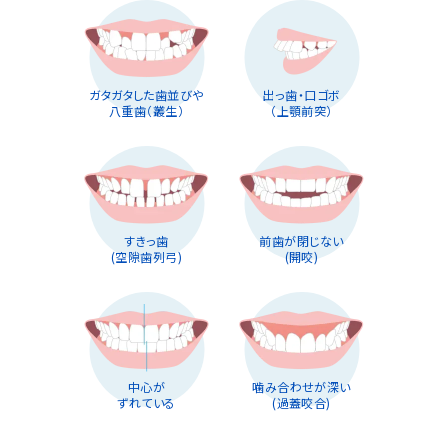
ガタガタした歯並びや
出っ歯・口ゴボ
八重歯（叢生）
（上顎前突）
すきっ歯
前歯が閉じない
(空隙歯列弓)
(開咬)
中心が
噛み合わせが深い
ずれている
(過蓋咬合)