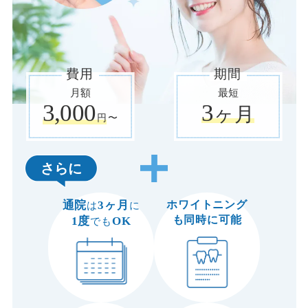
費用
期間
月額
最短
3,000
3
ヶ月
円
〜
さらに
通院
3ヶ月
ホワイトニング
は
に
も同時に可能
1度
OK
でも