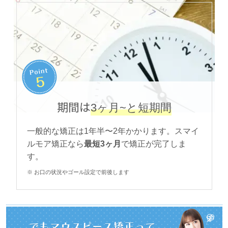
期間は
3ヶ月~と短期間
一般的な矯正は1年半〜2年かかります。スマイ
ルモア矯正なら
最短3ヶ月
で矯正が完了しま
す。
※ お口の状況やゴール設定で前後します
でもマウスピース矯正って