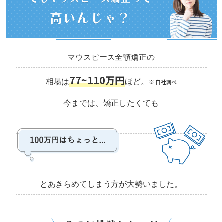
高いんじゃ？
マウスピース全顎矯正の
77~110万円
相場は
ほど。
※ 自社調べ
今までは、矯正したくても
とあきらめてしまう方が大勢いました。