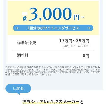
3
000
,
月額
円
〜
1回分のホワイトニングサービス
17
39
万円〜
万円
標準治療費
18.7～42.9万円
(税込)
0
調整料
円
※患者さんの年齢や口腔内の状況によってはリスクの観点からホワイトニング剤をご提供
できない場合がございます。 ※ホワイトニングサービスは矯正治療契約時のみ。ホワイト
ニング費用は支払い総額に含まれます。 ※症状やご希望の治療内容によっては、この範囲
を超える費用が発生する場合がございます。
しかも
世界シェアNo.1, 2のメーカー
と