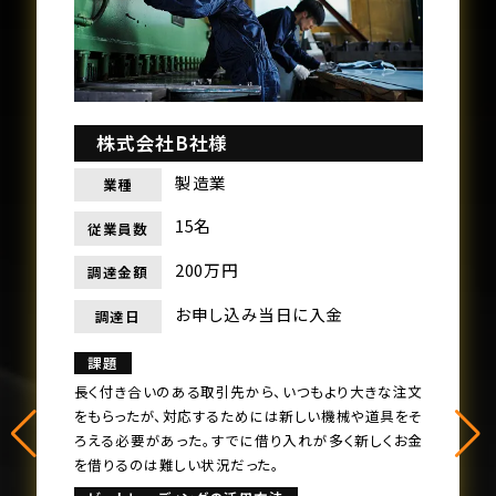
株式会社B社様
製造業
業種
15名
従業員数
200万円
調達金額
お申し込み当日に入金
調達日
課題
⻑く付き合いのある取引先から、いつもより⼤きな注⽂
をもらったが、対応するためには新しい機械や道具をそ
ろえる必要があった。すでに借り⼊れが多く新しくお⾦
を借りるのは難しい状況だった。