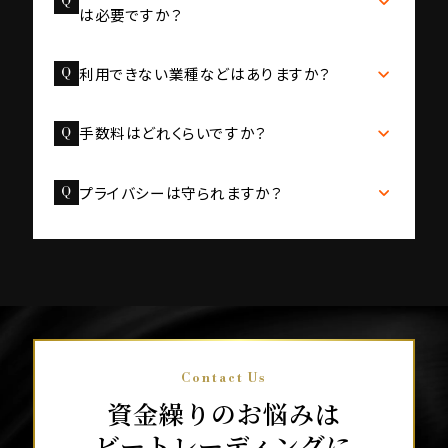
は必要ですか？
利用者様の決算が赤字であったり、税金等の滞納があ
ったとしてもご利用いただけます。
2者間ファクタリングは、売掛先からの承諾は不要で
利用できない業種などはありますか？
す。
お客様に合った契約方法をご提案いたしますので、ま
売掛先が法人の売掛金をお持ちであれば、どのような
ずはご相談ください。
手数料はどれくらいですか？
業種でもご利用いただけます。
手数料は2者間ファクタリングで4％～12％程度、3者
プライバシーは守られますか？
間ファクタリングで2％～9％程度となります。
但し、あくまでも目安となるため詳細はお問い合わせく
お客様からお預かりする個人情報は以下のプライバシ
ださい。
ーポリシーに基づき厳重に管理しております。
プライバシーポリシー
Contact Us
資金繰りのお悩みは
ビートレーディングに