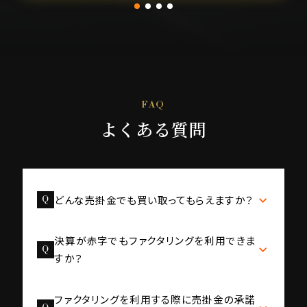
FAQ
よくある質問
どんな売掛金でも買い取ってもらえますか？
回収が遅れている不良債権や給与債権でのファクタリ
決算が赤字でもファクタリングを利用できま
ング契約はできません。
すか？
これから着手する予定の将来債権を活用した注文書フ
ァクタリングも取り扱っておりますので、まずはご相談
ご利用いただけます。
ください。
ファクタリングを利用する際に売掛金の承諾
ファクタリングは売掛先が審査対象になりますので、ご