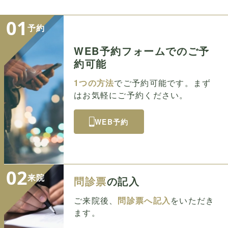
01
予約
WEB予約フォームでのご予
約可能
1つの方法
でご予約可能です。まず
はお気軽にご予約ください。
WEB予約
02
来院
問診票
の記入
ご来院後、
問診票へ記入
をいただき
ます。