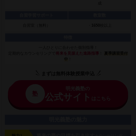
成
自習学習サポート
教室数
自習室（無料）
・
1650
校以上
特徴
一人ひとりに合わせた個別指導！
定期的なカウンセリングで
将来を見据えた進路指導
！
夏季講習受付
中
！
まずは無料体験授業申込
明光義塾の
塾
公式サイト
はこちら
明光義塾の魅力
将来の夢や目標を引き出す
魅力1
カウンセリング