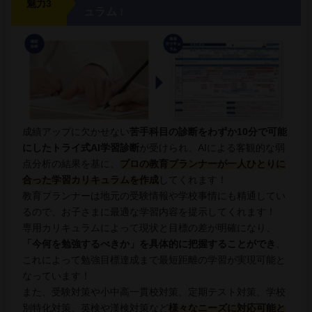
魅力3
ュラム
！
成績アップに欠かせない
苦手科目の診断をわずか10分で可能
にしたトライ式AI学習診断
が受けられ、AIによる客観的な弱
点分析の結果を基に、
プロの教育プランナーが一人ひとりに
合った学習カリキュラムを作成
してくれます！
教育プランナーは地元の受験情報や学校事情にも精通してい
るので、お子さまに最適な学習内容を提示してくれます！
専用カリキュラムによって現状と目標の差が明確になり、
「今何を勉強するべきか」を具体的に把握することができ
、
これによって勉強目標達成まで最短距離の学習が実現可能と
なっています！
また、受験対策や小中高一貫校対策、定期テスト対策、学校
別特化対策、英検や漢検対策など
様々なニーズに対応可能と