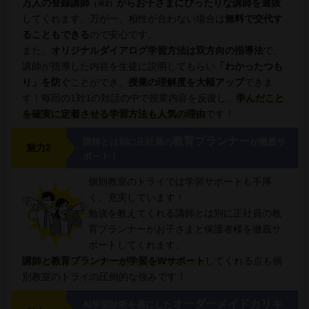
万人の登録講師
からお子さまにぴったりな講師を選抜
（※2）
してくれます。万が一、相性が合わない場合は
無料で交代す
ることもできる
ので安心です。
また、
オリジナルダイアログ学習方法は双方向の指導法
で、
講師が指導した内容を生徒に説明してもらい
「わかったつも
り」を防ぐ
ことができ、
授業の理解度を大幅アップ
できま
す！毎回の1対1の対話の中で授業内容を反復し、
学んだこと
を確実に定着させる学習方法も人気の理由
です！
教育プランナー
講師とは別に正社員の
が徹底サ
魅力2
ポート！
個別教室のトライでは学習サポートも手厚
く、充実しています！
勉強を教えてくれる講師とは別に正社員の教
育プランナーがお子さまと保護者様を徹底サ
ポートしてくれます。
講師と教育プランナーが学習をWサポート
してくれる点も個
別教室のトライの圧倒的な強みです！
オーダーメイドカリキ
AI学習診断を基にした