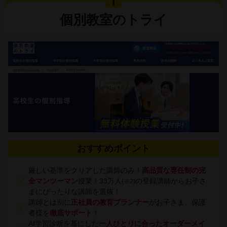
個別教室のトライ
おすすめポイント
厳しい基準をクリアした講師のみ！
高品質な専任制の完
全マンツーマン
授業！33万人
の登録講師からお子さ
(※2)
まにぴったりな講師を選抜！
講師とは別に
正社員の教育プランナー
がお子さま、保護
者様を
徹底サポート
！
AI学習診断を基にした
一人ひとりに合ったオーダーメイ