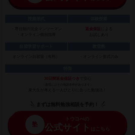
授業形式
体験授業
・専任制の完全マンツーマン
返金保証
による
・オンライン個別指導
お試しあり
自習学習サポート
教室数
オンライン自習室（有料）
・オンライン形式のみ
特徴
30日間返金保証つき
で安心
（適用にはその他諸条件があります）
東大生が考える一人ひとりに合った勉強法！
まずは無料勉強相談を予約！
トウコべの
塾
公式サイト
はこちら