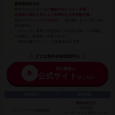
夏季講習受付中
！
内申点を上げるための
無駄のないテスト対策
！
志望校の傾向を押さえた効率的な大学受験対策
！
英語は
リスニングにも対応
！「英語脳」をつくるために
音読練習も！
一人ひとりに最適な問題演習「今自分が解くべき問題」
を明確にし効果的に学習できる！
「MEIKO家スタディ」で家庭学習も充実！
まずは無料体験授業申込
明光義塾の
塾
公式サイト
はこちら
授業形式
体験授業
・
無料
体験授業
・学習相談
マンツーマンの個別指導
・オーダーメイド学習プラン作