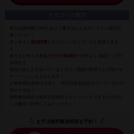
トウコべの魅力
東大生講師数2,000人以上！東大生によるオンライン個別指
導トウコベ！
オンライン個別指導
だからどこに住んでいても受講できま
す。
東大生が考える
あなただけの勉強法
で効率よく成績アップが
目指せて、
勉強の楽しさを知っているトウコベ講師の指導でお子様のモ
チベーションも上がります！
お客様満足度95％と高く、30日間返金保証もついているので
安心ですね！
無料勉強相談や無料説明資料もダウンロードできるのでぜひ
この機会に利用してみてください！
まずは無料勉強相談を予約！