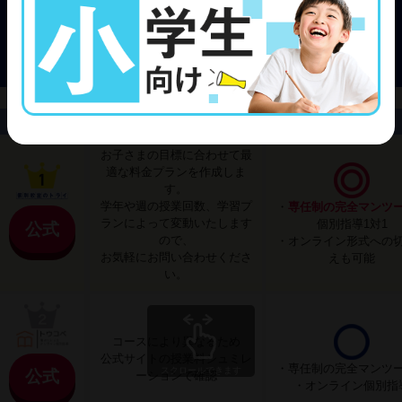
塾名
月額料金目安
授業形式
お子さまの目標に合わせて最
適な料金プランを作成しま
す。
学年や週の授業回数、学習プ
・
専任制の完全マンツ
ランによって変動いたします
個別指導1対1
公式
ので、
・オンライン形式への
お気軽にお問い合わせくださ
えも可能
い。
コースにより異なるため
公式サイトの授業料シュミレ
・専任制の完全マンツ
スクロールできます
公式
ーションで確認
・オンライン個別指