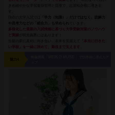
きめ細やかな学習進捗管理と指導で、志望校合格に導きま
す。
現在の大学入試では
「学力（知識）」だけではなく、読解力
や思考力などの「総合力」も求められ
ています。
多様化した最新の入試情報に基づく大学受験対策のノウハウ
と実績
が明光義塾にはあります！
生徒の夢に真剣に向き合い、未来を見据えて
「本当に行きた
い学校」を一緒に決めて、最後まで支えます
。
「MEIKO MUSE」
映像授業
で効率的に得点力ア
魅力4
ップ