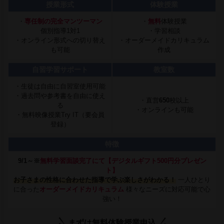
授業形式
体験授業
・
専任制の完全マンツーマン
・
無料
体験授業
個別指導1対1
・学習相談
・オンライン形式への切り替え
・オーダーメイドカリキュラム
も可能
作成
自習学習サポート
教室数
・生徒は自由に自習室使用可能
・過去問や参考書を自由に使え
・直営
650
校以上
る
・オンラインも可能
・無料映像授業Try IT（要会員
登録）
特徴
9/1～※
無料学習面談完了にて【デジタルギフト500円分プレゼン
ト】
お子さまの性格に合わせた指導で学ぶ楽しさがわかる！
一人ひとり
に合った
オーダーメイドカリキュラム
様々なニーズに対応可能で心
強い！
まずは無料体験授業申込