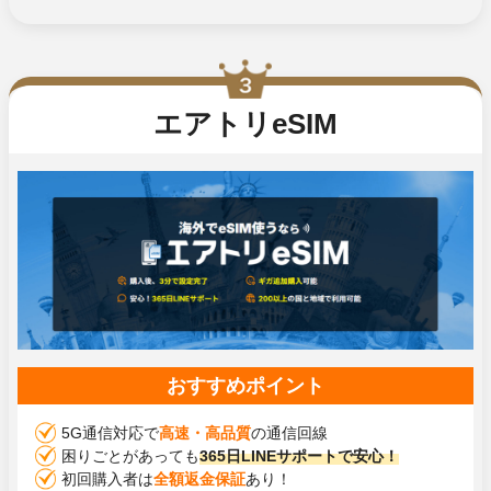
エアトリeSIM
おすすめポイント
5G通信対応で
高速・高品質
の通信回線
困りごとがあっても
365日LINEサポートで安心！
初回購入者は
全額返金保証
あり！