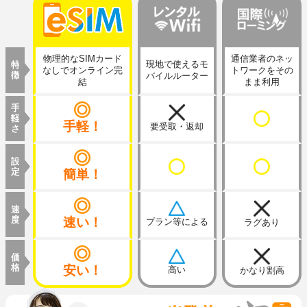
物理的なSIMカード
通信業者のネッ
現地で使えるモ
特
なしでオンライン完
トワークをその
徴
バイルルーター
結
まま利用
手
軽
手軽！
要受取・返却
さ
設
定
簡単！
速
度
速い！
プラン等による
ラグあり
価
格
安い！
高い
かなり割高