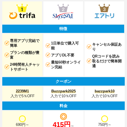
特徴
専用アプリ完結で
1日単位で購入可
キャンセル保証あ
簡単
能
り
プランの種類が豊
アプリDL不要
QRコードを読み
富
取るだけで簡単開
最短60秒オンライ
24時間有人チャッ
通
ン完結
トサポート
クーポン
2239M1
Buzzpark2025
bazzpark10
入力で5％OFF
入力で10％OFF
入力で10％OFF
料金
415円
690円～
750円～
～