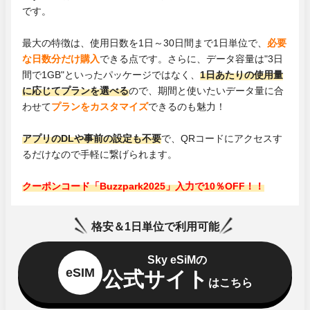
です。
最大の特徴は、使用日数を1日～30日間まで1日単位で、
必要
な日数分だけ購入
できる点です。さらに、データ容量は"3日
間で1GB"といったパッケージではなく、
1日あたりの使用量
に応じてプランを選べる
ので、期間と使いたいデータ量に合
わせて
プランをカスタマイズ
できるのも魅力！
アプリのDLや事前の設定も不要
で、QRコードにアクセスす
るだけなので手軽に繋げられます。
クーポンコード「Buzzpark2025」入力で10％OFF！！
格安＆1日単位で利用可能
Sky eSiMの
eSIM
公式サイト
はこちら