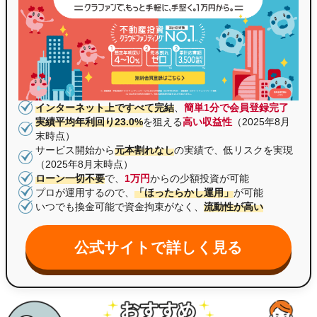
インターネット上ですべて完結
、
簡単1分で会員登録完了
実績平均年利回り23.0%
を狙える
高い収益性
（2025年8月
末時点）
サービス開始から
元本割れなし
の実績で、低リスクを実現
（2025年8月末時点）
ローン一切不要
で、
1万円
からの少額投資が可能
プロが運用するので、
「ほったらかし運用」
が可能
いつでも換金可能で資金拘束がなく、
流動性が高い
公式サイトで詳しく見る