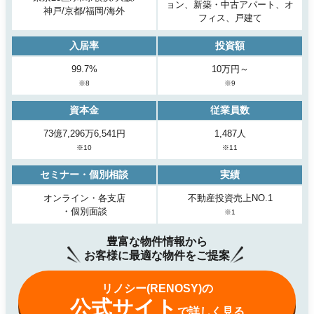
ョン、新築・中古アパート、オ
神戸/京都/福岡/海外
フィス、戸建て
入居率
投資額
99.7%
10万円～
※8
※9
資本金
従業員数
73億7,296万6,541円
1,487人
※10
※11
セミナー・個別相談
実績
オンライン・各支店
不動産投資売上NO.1
・個別面談
※1
豊富な物件情報から
お客様に最適な物件をご提案
リノシー(RENOSY)の
公式サイト
で詳しく見る