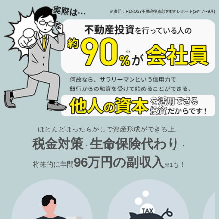
※参照：RENOSY不動産投資顧客動向レポート(24年7〜9月)
ほとんどほったらかしで資産形成ができる上、
税金対策
生命保険代わり
・
・
96万円の副収入
将来的に年間
も！
※1