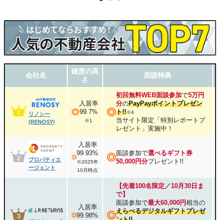
確度の高
会社名
面談特典
さ
初回無料WEB面談参加
で
5万円
入居率
分
の
PayPayポイントプレゼン
99.7%
ト!!
※4
リノシー
当サイト限定「特別レポートプ
※1
(RENOSY)
レゼント」実施中！
入居率
99.93%
面談参加で
選べるギフト券
プロパティエ
50,000円分
プレゼント!!
※2025年
ージェント
10月時点
【先着100名限定／10月30日ま
で】
面談参加で
最大60,000円
相当の
入居率
えらべるデジタルギフトプレゼ
99.98%
ント!!