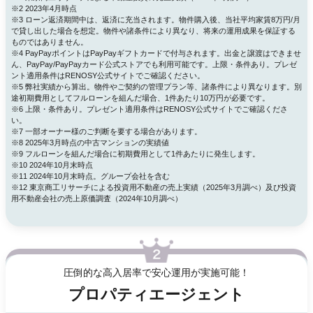
※2 2023年4月時点
※3 ローン返済期間中は、返済に充当されます。物件購入後、当社平均家賃8万円/月
で貸し出した場合を想定。物件や諸条件により異なり、将来の運用成果を保証する
ものではありません。
※4 PayPayポイントはPayPayギフトカードで付与されます。出金と譲渡はできませ
ん、PayPay/PayPayカード公式ストアでも利用可能です。上限・条件あり。プレゼ
ント適用条件はRENOSY公式サイトでご確認ください。
※5 弊社実績から算出。物件やご契約の管理プラン等、諸条件により異なります。別
途初期費用としてフルローンを組んだ場合、1件あたり10万円が必要です。
※6 上限・条件あり。プレゼント適用条件はRENOSY公式サイトでご確認くださ
い。
※7 一部オーナー様のご判断を要する場合があります。
※8 2025年3月時点の中古マンションの実績値
※9 フルローンを組んだ場合に初期費用として1件あたりに発生します。
※10 2024年10月末時点
※11 2024年10月末時点。グループ会社を含む
※12 東京商工リサーチによる投資用不動産の売上実績（2025年3月調べ）及び投資
用不動産会社の売上原価調査（2024年10月調べ）
圧倒的な高入居率で安心運用が実施可能！
プロパティエージェント