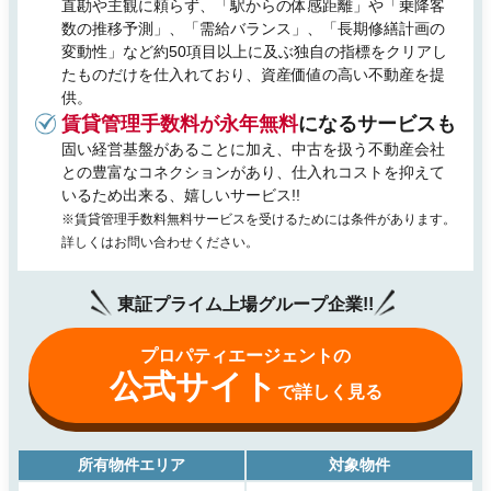
直勘や主観に頼らず、「駅からの体感距離」や「乗降客
数の推移予測」、「需給バランス」、「長期修繕計画の
変動性」など約50項目以上に及ぶ独自の指標をクリアし
たものだけを仕入れており、資産価値の高い不動産を提
供。
賃貸管理手数料が永年無料
になるサービスも
固い経営基盤があることに加え、中古を扱う不動産会社
との豊富なコネクションがあり、仕入れコストを抑えて
いるため出来る、嬉しいサービス!!
※賃貸管理手数料無料サービスを受けるためには条件があります。
詳しくはお問い合わせください。
東証プライム上場グループ企業!!
プロパティエージェントの
公式サイト
で詳しく見る
所有物件エリア
対象物件