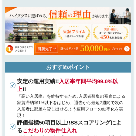
おすすめポイント
安定の運用実績!!
入居率年間平均99.0%以
上
!!
『高い入居率』を維持するため､入居者募集の審査による
家賃滞納率1%以下をはじめ、退去から最短2週間で次の
入居者に部屋を貸し出せるよう運用フローの効率化を実
現！
評価指標50項目以上!!SSスコアリングによ
る
こだわりの物件仕入れ