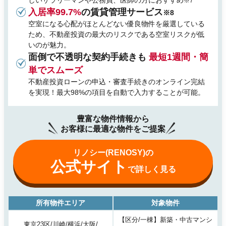
※7
入居率99.7%
の賃貸管理サービス
※8
空室になる心配がほとんどない優良物件を厳選している
ため、不動産投資の最大のリスクである空室リスクが低
いのが魅力。
面倒で不透明な契約手続きも
最短1週間・簡
単でスムーズ
不動産投資ローンの申込・審査手続きのオンライン完結
を実現！最大98%の項目を自動で入力することが可能。
豊富な物件情報から
お客様に最適な物件をご提案
リノシー(RENOSY)の
公式サイト
で詳しく見る
所有物件エリア
対象物件
【区分/一棟】新築・中古マンシ
東京23区/川崎/横浜/大阪/