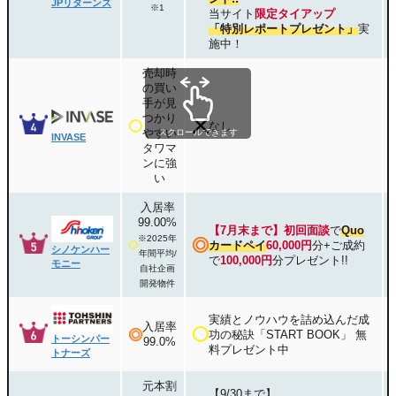
JPリターンズ
※1
当サイト
限定タイアップ
「特別レポートプレゼント」
実
施中！
売却時
の買い
手が見
つかり
なし
やすい
INVASE
タワマ
ンに強
い
入居率
99.00%
【7月末まで】
初回面談
で
Quo
※2025年
カードペイ
60,000円
分+ご成約
シノケンハー
年間平均/
で
100,000円
分プレゼント!!
モニー
自社企画
開発物件
実績とノウハウを詰め込んだ成
入居率
功の秘訣「START BOOK」 無
トーシンパー
99.0%
料プレゼント中
トナーズ
元本割
【9/30まで】