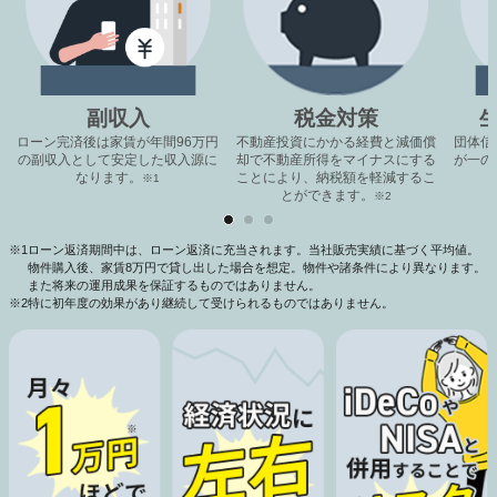
副収入
税金対策
ローン完済後は家賃が年間96万円
不動産投資にかかる経費と減価償
団体信
の副収入として安定した収入源に
却で不動産所得をマイナスにする
が一の
なります。
ことにより、納税額を軽減するこ
※1
とができます。
※2
※1
ローン返済期間中は、ローン返済に充当されます。当社販売実績に基づく平均値。
物件購入後、家賃8万円で貸し出した場合を想定。物件や諸条件により異なります。
また将来の運用成果を保証するものではありません。
※2
特に初年度の効果があり継続して受けられるものではありません。