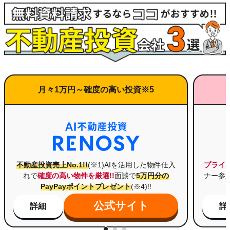
月々
1万円
～
確度
の
高い
投資※5
不動産投資売上No.1!!
(※1)AIを活用した物件仕入
プライ
れで
確度の高い物件を厳選!!
面談で
5万円分の
ナー参
PayPayポイントプレゼント
(※4)!!
公式サイト
詳細
詳